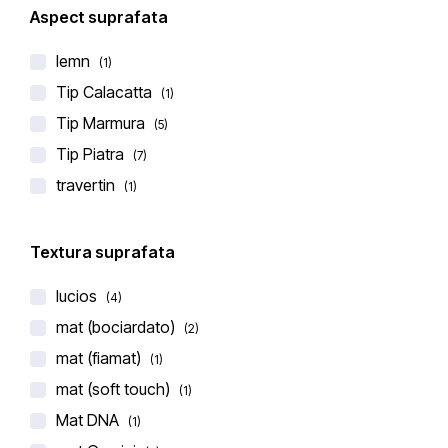
Aspect suprafata
lemn
(1)
Tip Calacatta
(1)
Tip Marmura
(5)
BLAT DE BUCATARIE CERAMICA LAMINAM
Tip Piatra
(7)
CALACATTA MEDICEO BM
travertin
(1)
€
390,00
–
€
410,00
(0 recenzii)
Textura suprafata
lucios
(4)
mat (bociardato)
(2)
mat (fiamat)
(1)
mat (soft touch)
(1)
-10%
Mat DNA
(1)