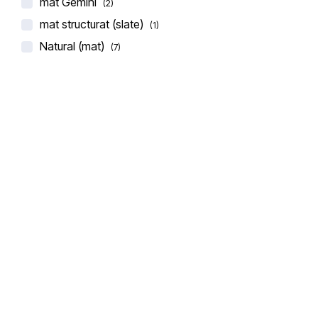
mat Gemini
(2)
mat structurat (slate)
(1)
Natural (mat)
(7)
BLAT DE BUCATARIE CERAMICA LAMINAM
TRAVERTINO BIANCO
€
292,00
€
325,00
(0 recenzii)