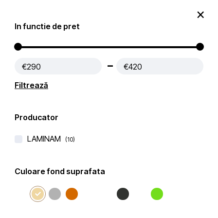
0
In functie de pret
Produse
Contact
€290
€420
Prima pagină
Blaturi Bucatarie LAMINAM
Filtrează
Filtre active:
Beige-Crem
Producator
Filtru
Popularitate
Filtrează după
LAMINAM
(10)
Culoare fond suprafata