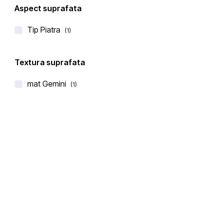
Aspect suprafata
Tip Piatra
(1)
Textura suprafata
BLAT DE BUCATARIE CERAMICA LAMINAM ACERO
mat Gemini
(1)
€
360,00
(0 recenzii)