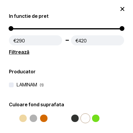
0
In functie de pret
Produse
Contact
€290
€420
Prima pagină
Blaturi Bucatarie LAMINAM
Filtrează
Filtre active:
rosu-maroniu
Producator
Filtru
Popularitate
Filtrează după
LAMINAM
(1)
Culoare fond suprafata