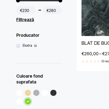
€230
€280
Filtrează
Producator
BLAT DE BU
Ekxtra
(2)
€
260,00
–
€
2
(0 rec
Culoare fond
suprafata