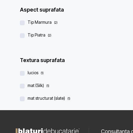
Aspect suprafata
Tip Marmura
(2)
Tip Piatra
(2)
Textura suprafata
lucios
(1)
mat (Silk)
(1)
mat structurat (slate)
(1)
Consultanta g