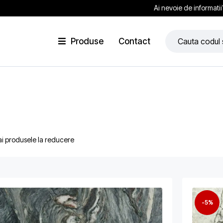
Ai nevoie de informati
Produse
Contact
ai produsele la reducere
-5%