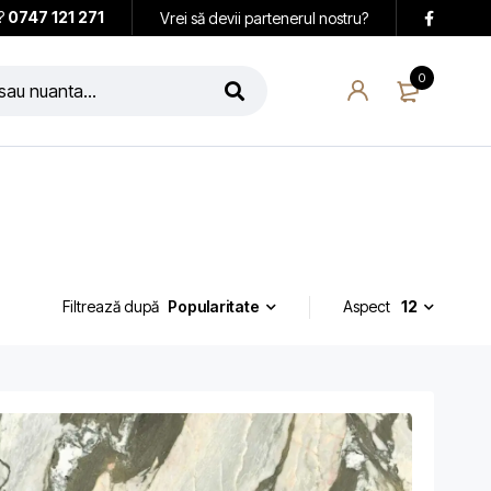
i?
0747 121 271
Vrei să devii partenerul nostru?
0
Popularitate
Aspect
12
Filtrează după