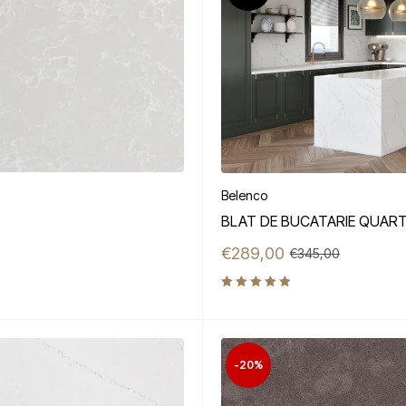
Belenco
BLAT DE BUCATARIE QUAR
€
289,00
€
345,00
Evaluat la
5.00
din
5
-20%