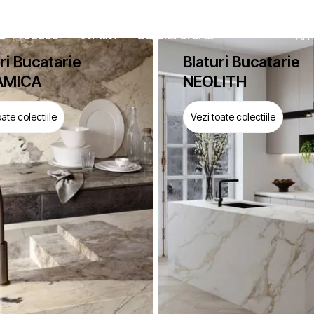
Produse
Contact
Solicită ofertă
Ai 
ri Bucatarie
Blaturi Bucatarie
AMICA
NEOLITH
oate colectiile
Vezi toate colectiile