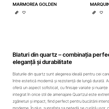
MARMOREA GOLDEN
MARQUIN
Blaturi din quartz – combinația perfe
eleganță și durabilitate
Blaturile din quartz sunt alegerea ideală pentru cei car
între estetică modernă și rezistență de lungă durată. 
oferă un aspect sofisticat, cu finisaje variate și nuanțe
integrat în orice stil de amenajare.Quartzul este extre
zgârieturi și impact, fiind perfect pentru bucătării inten
moderne. În plus, suprafața sa netedă se curăță ușor, c