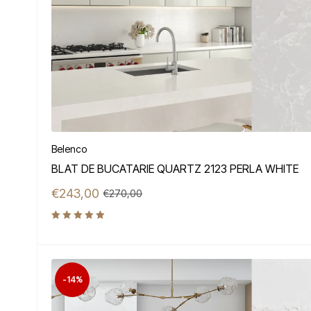
Belenco
BLAT DE BUCATARIE QUARTZ 2123 PERLA WHITE
€
243,00
€
270,00
Evaluat la
5.00
din
5
-14%