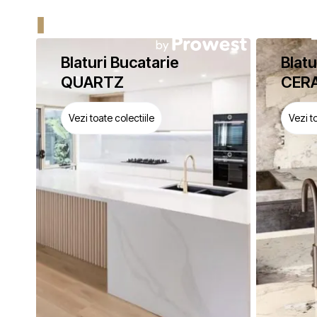
Blaturi Bucatarie
Blatu
QUARTZ
CER
Vezi toate colectiile
Vezi t