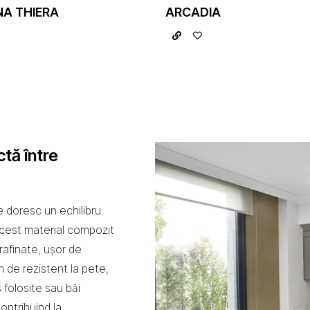
A THIERA
ARCADIA
ctă între
e doresc un echilibru
Acest material compozit
 rafinate, ușor de
m de rezistent la pete,
s folosite sau băi
ontribuind la