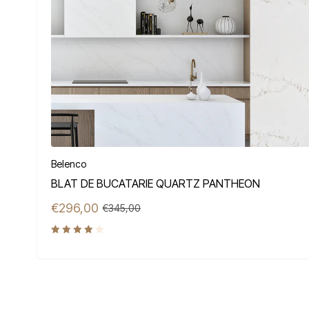
Belenco
BLAT DE BUCATARIE QUARTZ PANTHEON
€
296,00
€
345,00
Evaluat
4.00
la
din 5