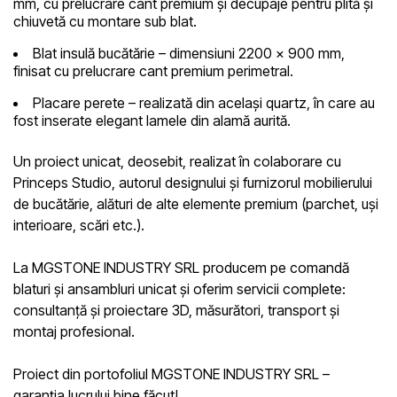
mm, cu prelucrare cant premium și decupaje pentru plită și
chiuvetă cu montare sub blat.
Blat insulă bucătărie
– dimensiuni 2200 x 900 mm,
finisat cu prelucrare cant premium perimetral.
Placare perete
– realizată din același quartz, în care au
fost inserate elegant lamele din alamă aurită.
Un proiect unicat, deosebit, realizat în colaborare cu
Princeps Studio
, autorul designului și furnizorul mobilierului
de bucătărie, alături de alte elemente premium (parchet, uși
interioare, scări etc.).
La
MGSTONE INDUSTRY SRL
producem pe comandă
blaturi și ansambluri unicat și oferim servicii complete:
consultanță și proiectare 3D, măsurători, transport și
montaj profesional.
Proiect din portofoliul MGSTONE INDUSTRY SRL –
garanția lucrului bine făcut!