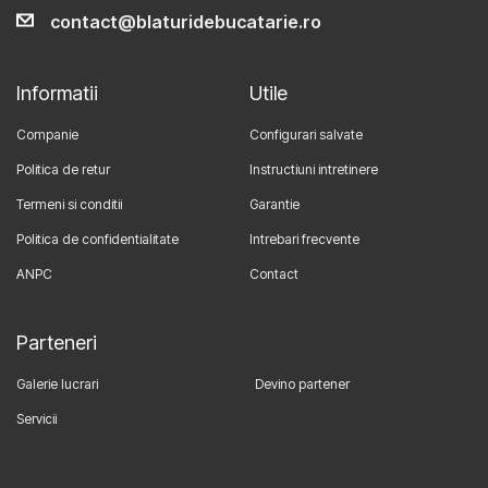
contact@blaturidebucatarie.ro
Informatii
Utile
Companie
Configurari salvate
Politica de retur
Instructiuni intretinere
Termeni si conditii
Garantie
Politica de confidentialitate
Intrebari frecvente
ANPC
Contact
Parteneri
Galerie lucrari
Devino partener
Servicii