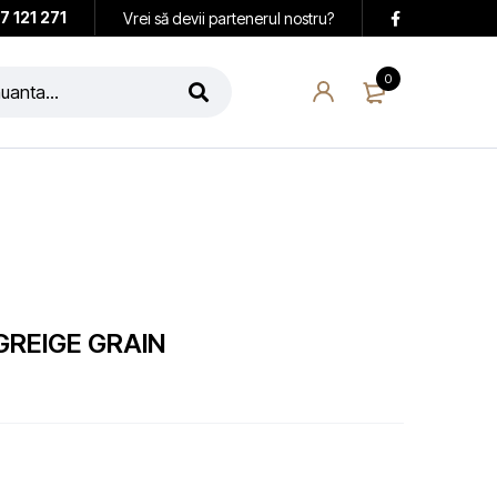
7 121 271
Vrei să devii partenerul nostru?
0
GREIGE GRAIN