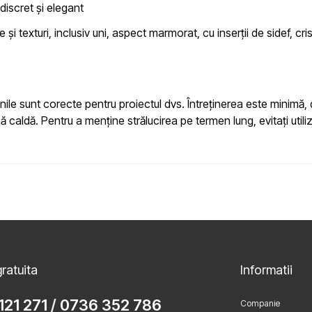
iscret și elegant
e și texturi, inclusiv uni, aspect marmorat, cu inserții de sidef, cr
iunile sunt corecte pentru proiectul dvs. Întreținerea este minim
ă caldă. Pentru a menține strălucirea pe termen lung, evitați uti
ratuita
Informatii
121 271
/
0736 352 786
Companie