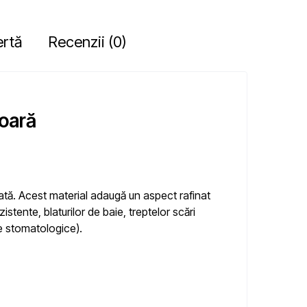
ertă
Recenzii (0)
ioară
tată. Acest material adaugă un aspect rafinat
istente, blaturilor de baie, treptelor scări
ete stomatologice).