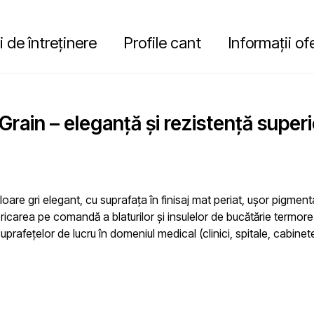
i de întreținere
Profile cant
Informații of
Grain – eleganță și rezistență super
are gri elegant, cu suprafața în finisaj mat periat, ușor pigmen
abricarea pe comandă a blaturilor și insulelor de bucătărie termorez
 suprafețelor de lucru în domeniul medical (clinici, spitale, cabin