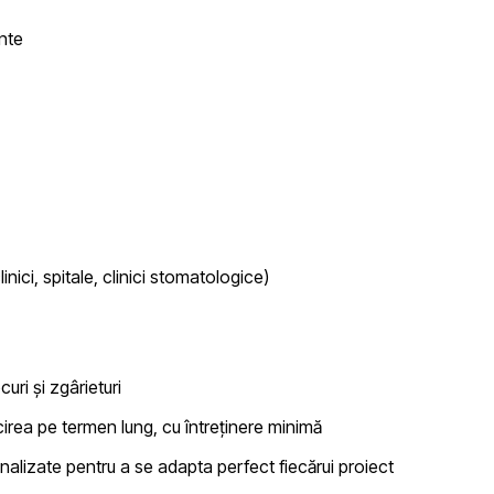
ente
nici, spitale, clinici stomatologice)
curi și zgârieturi
cirea
pe termen lung, cu întreținere minimă
alizate pentru a se adapta perfect fiecărui proiect