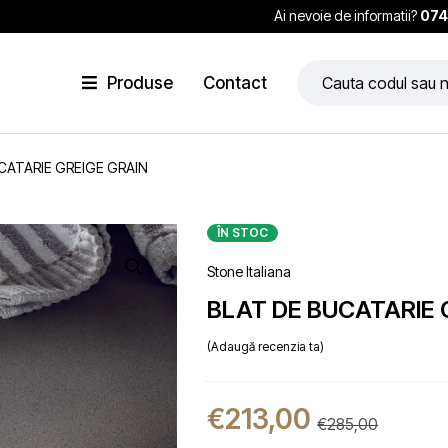
Ai nevoie de informatii?
074
Produse
Contact
CATARIE GREIGE GRAIN
ÎN STOC
Stone Italiana
BLAT DE BUCATARIE 
Adaugă recenzia ta
€
213,00
€
285,00