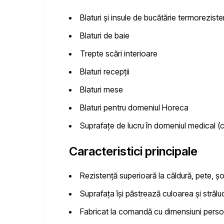
Blaturi și insule de bucătărie termorezist
Blaturi de baie
Trepte scări interioare
Blaturi recepții
Blaturi mese
Blaturi pentru domeniul Horeca
Suprafațe de lucru în domeniul medical (cli
Caracteristici principale
Rezistență superioară
la căldură, pete, șo
Suprafața își păstrează culoarea și strălu
Fabricat la comandă
cu dimensiuni person