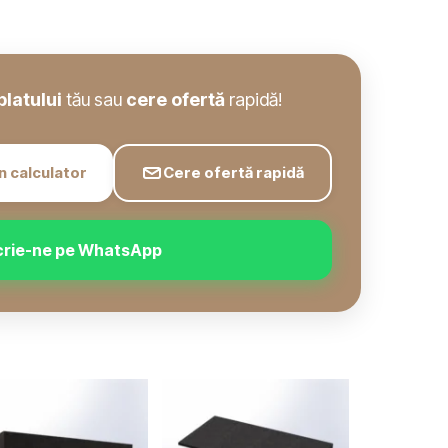
blatului
tău sau
cere ofertă
rapidă!
n calculator
Cere ofertă rapidă
crie-ne pe WhatsApp