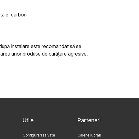
istale, carbon
ă, după instalare este recomandat să se
lizarea unor produse de curățare agresive.
Utile
Parteneri
Configurari salvate
Galerie lucrari