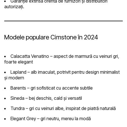
Garanție extinsă oferită de furnizori și distribuitori
autorizați.
Modele populare Cimstone în 2024
Calacatta Venatino
– aspect de marmură cu veinuri gri,
foarte elegant
Lapland
– alb imaculat, potrivit pentru design minimalist
și modern
Barents
– gri sofisticat cu accente subtile
Sineda
– bej deschis, cald și versatil
Tundra
– gri cu veinuri albe, inspirat de piatră naturală
Elegant Grey
– gri neutru, mereu la modă