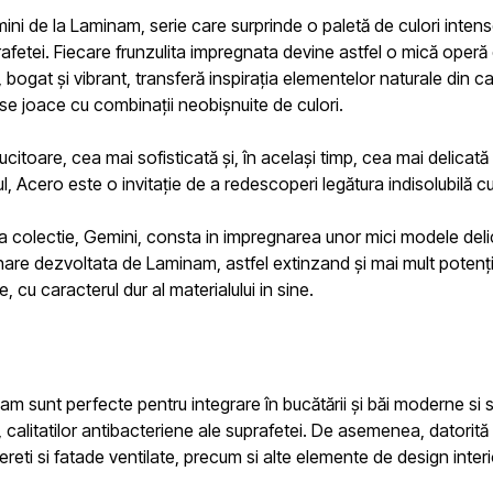
mini de la Laminam,
serie
care surprinde o paletă de culori inten
rafetei.
Fiecare frunzulita impregnata devine astfel o mică operă 
 bogat și vibrant, transferă inspirația elementelor naturale din ca
ă se joace cu combinații neobișnuite de culori.
ucitoare, cea mai sofisticată și, în același timp, cea mai delicat
, Acero este o invitație de a redescoperi legătura indisolubilă c
a colectie,
Gemini
, consta in impregnarea unor mici modele delic
ionare dezvoltata de Laminam, astfel extinzand și mai mult potenți
, cu caracterul dur al materialului in sine.
inam
sunt perfecte pentru integrare în bucătării și băi moderne si s
nd, calitatilor antibacteriene ale suprafetei. De asemenea, datorită 
ereti si fatade ventilate, precum si alte elemente de design interio