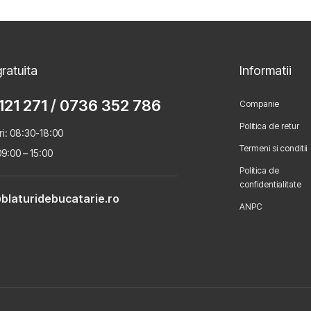
ratuita
Informatii
121 271
/
0736 352 786
Companie
Politica de retur
ri: 08:30-18:00
Termeni si conditii
9:00 – 15:00
Politica de
confidentialitate
blaturidebucatarie.ro
ANPC