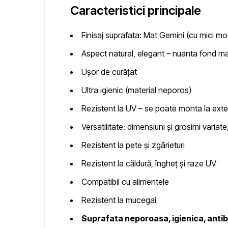
Caracteristici principale
Finisaj suprafata:
Mat Gemini (cu mici mod
Aspect natural, elegant
– nuanta fond mar
Ușor de curățat
Ultra igienic
(material neporos)
Rezistent la UV
– se poate monta la exte
Versatilitate
: dimensiuni și grosimi variate,
Rezistent la pete și zgârieturi
Rezistent la căldură, îngheț și raze UV
Compatibil cu alimentele
Rezistent la mucegai
Suprafata neporoasa, igienica, anti