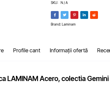
SKU:
N / A
Brand:
Laminam
re
Profile cant
Informații ofertă
Recen
ca LAMINAM Acero, colectia Gemini 