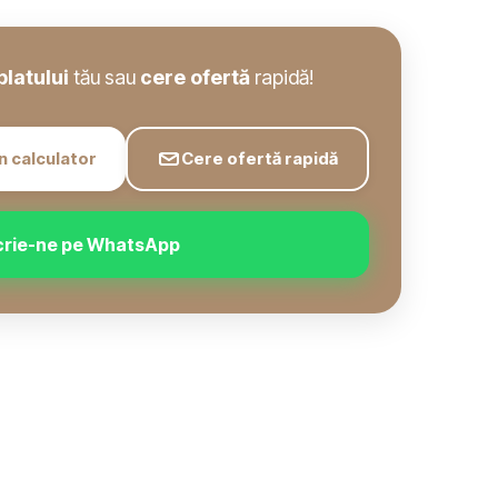
blatului
tău sau
cere ofertă
rapidă!
n calculator
Cere ofertă rapidă
crie-ne pe WhatsApp