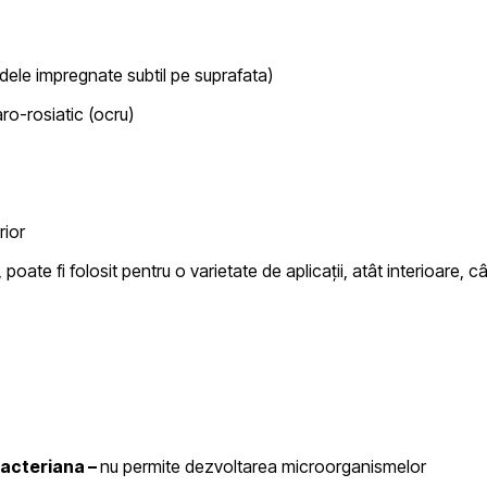
ele impregnate subtil pe suprafata)
o-rosiatic (ocru)
rior
 poate fi folosit pentru o varietate de aplicații, atât interioare, câ
bacteriana –
nu permite dezvoltarea microorganismelor