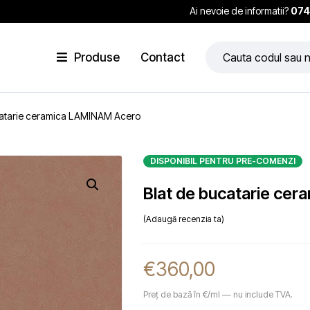
Ai nevoie de informatii?
074
Produse
Contact
catarie ceramica LAMINAM Acero
DISPONIBIL PENTRU PRE-COMENZI
Blat de bucatarie ce
Adaugă recenzia ta
€
360,00
Preț de bază în €/ml — nu include TVA.