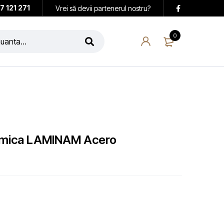
7 121 271
Vrei să devii partenerul nostru?
0
ramica LAMINAM Acero