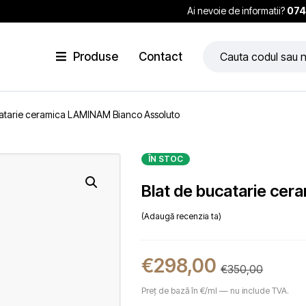
Ai nevoie de informatii?
074
Produse
Contact
catarie ceramica LAMINAM Bianco Assoluto
ÎN STOC
Blat de bucatarie ce
Adaugă recenzia ta
€
298,00
€
350,00
Preț de bază în €/ml — nu include TVA.