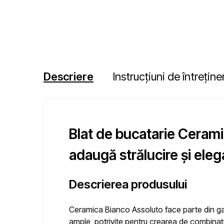
Descriere
Instrucțiuni de întreține
Blat de bucatarie Ceram
adaugă strălucire și eleg
Descrierea produsului
Ceramica Bianco Assoluto
face parte din 
ample, potrivite pentru crearea de combinați