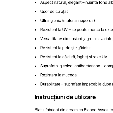
Aspect natural, elegant
– nuanta fond alb
Ușor de curățat
Ultra igienic
(material neporos)
Rezistent la UV
– se poate monta la exte
Versatilitate
: dimensiuni și grosimi variate,
Rezistent la pete și zgârieturi
Rezistent la căldură, îngheț și raze UV
Suprafata igienica, antibacteriana –
compa
Rezistent la mucegai
Durabilitate – suprafata impecabila dupa m
Instrucțiuni de utilizare
Blatul fabricat din ceramica Bianco Assolut