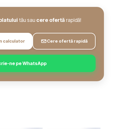
blatului
tău sau
cere ofertă
rapidă!
n calculator
Cere ofertă rapidă
crie-ne pe WhatsApp