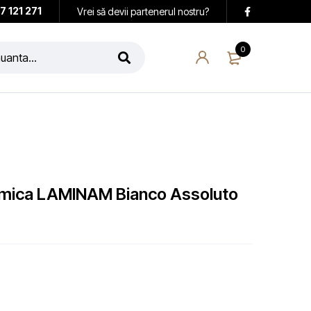
7 121 271
Vrei să devii partenerul nostru?
0
ramica LAMINAM Bianco Assoluto