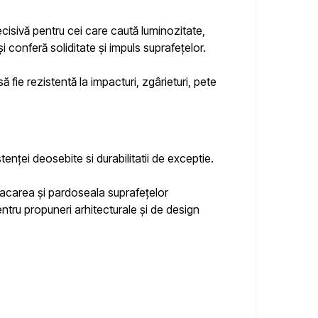
cisivă pentru cei care caută luminozitate,
și conferă soliditate și impuls suprafețelor.
ă fie rezistentă la impacturi, zgârieturi, pete
stenței deosebite si durabilitatii de exceptie.
 placarea și pardoseala suprafețelor
entru propuneri arhitecturale și de design