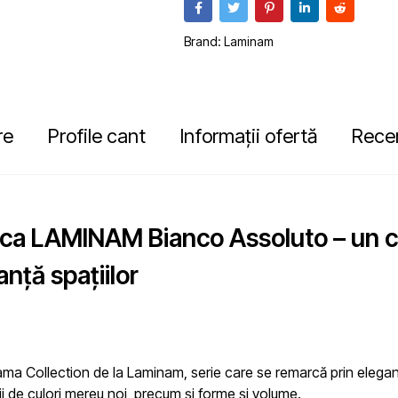
Brand:
Laminam
re
Profile cant
Informații ofertă
Recen
ica LAMINAM Bianco Assoluto – un c
anță spațiilor
gama
Collection de la Laminam,
serie
care se remarcă prin eleganț
i de culori mereu noi, precum și forme și volume.