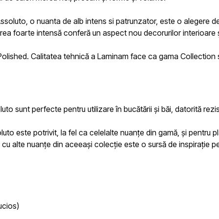
ssoluto, o nuanta de alb intens si patrunzator,
este o alegere de
uloarea foarte intensă conferă un aspect nou decorurilor interioare 
t și Polished. Calitatea tehnică a Laminam face ca gama Collection s
luto
sunt perfecte pentru utilizare în bucătării și băi, datorită rezi
luto
este potrivit, la fel ca celelalte nuanțe din gamă, și pentru
 cu alte nuanțe din aceeași colecție este o sursă de inspirație p
ucios)