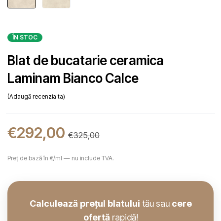
ÎN STOC
Blat de bucatarie ceramica
Laminam Bianco Calce
Adaugă recenzia ta
€
292,00
€
325,00
Preț de bază în €/ml — nu include TVA.
Calculează prețul blatului
tău sau
cere
ofertă
rapidă!