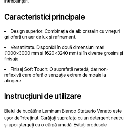
întrebuințări.
Caracteristici principale
Design superior:
Combinația de alb cristalin cu vinețuri
gri oferă un aer de lux și rafinament.
Versatilitate:
Disponibil în două dimensiuni mari
(1000×3000 mm și 1620×3240 mm) și în diverse grosimi și
finisaje.
Finisaj Soft Touch:
O suprafață netedă, dar non-
reflexivă care oferă o senzație extrem de moale la
atingere.
Instrucțiuni de utilizare
Blatul de bucătărie Laminam Bianco Statuario Venato este
ușor de întreținut. Curățați suprafața cu un detergent neutru
și apoi ștergeți cu o cârpă umedă. Evitați produsele