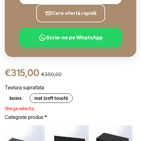
Cere ofertă rapidă
Scrie-ne pe WhatsApp
€
315,00
€
350,00
Textura suprafata
lucios
mat (soft touch)
Sterge selectia
Categorie produs
*