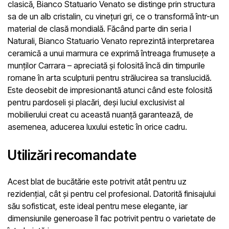
clasică, Bianco Statuario Venato se distinge prin structura
sa de un alb cristalin, cu vinețuri gri, ce o transformă într-un
material de clasă mondială. Făcând parte din seria I
Naturali, Bianco Statuario Venato reprezintă interpretarea
ceramică a unui marmura ce exprimă întreaga frumusețe a
munților Carrara – apreciată și folosită încă din timpurile
romane în arta sculpturii pentru strălucirea sa translucidă.
Este deosebit de impresionantă atunci când este folosită
pentru pardoseli și placări, deși luciul exclusivist al
mobilierului creat cu această nuanță garantează, de
asemenea, aducerea luxului estetic în orice cadru.
Utilizări recomandate
Acest blat de bucătărie este potrivit atât pentru uz
rezidențial, cât și pentru cel profesional. Datorită finisajului
său sofisticat, este ideal pentru mese elegante, iar
dimensiunile generoase îl fac potrivit pentru o varietate de