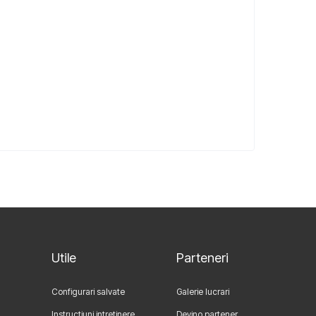
Utile
Parteneri
Configurari salvate
Galerie lucrari
Instructiuni intretinere
Devino partener