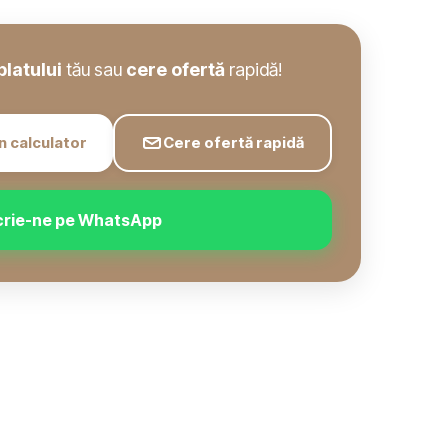
blatului
tău sau
cere ofertă
rapidă!
n calculator
Cere ofertă rapidă
crie-ne pe WhatsApp