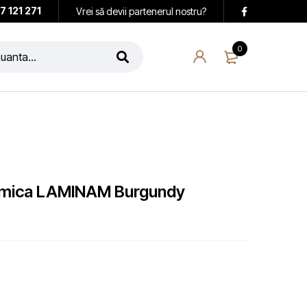
7 121 271
Vrei să devii partenerul nostru?
0
ramica LAMINAM Burgundy