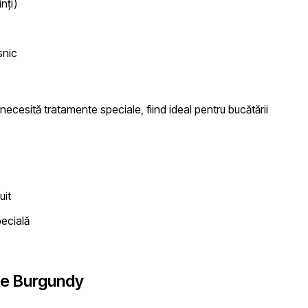
nți)
snic
necesită tratamente speciale, fiind ideal pentru bucătării
uit
pecială
te Burgundy