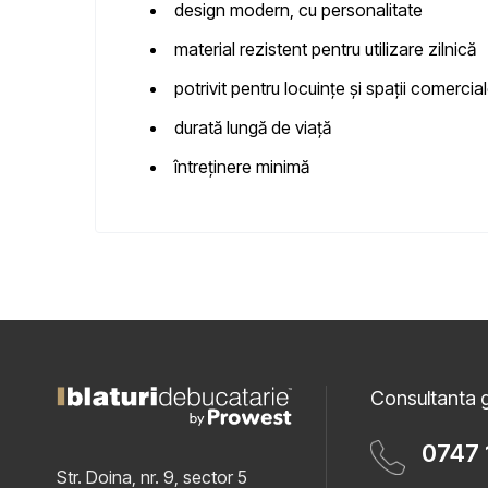
design modern, cu personalitate
material rezistent pentru utilizare zilnică
potrivit pentru locuințe și spații comercia
durată lungă de viață
întreținere minimă
Consultanta g
0747 
Str. Doina, nr. 9, sector 5