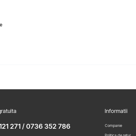
le
ratuita
Informatii
121 271
/
0736 352 786
Companie
Politica de retur