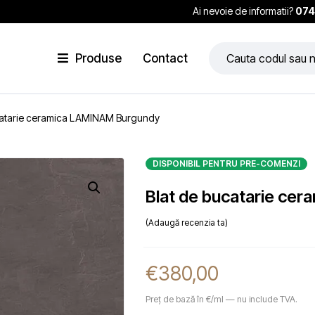
Ai nevoie de informatii?
074
Produse
Contact
catarie ceramica LAMINAM Burgundy
DISPONIBIL PENTRU PRE-COMENZI
Blat de bucatarie ce
Adaugă recenzia ta
€
380,00
Preț de bază în €/ml — nu include TVA.