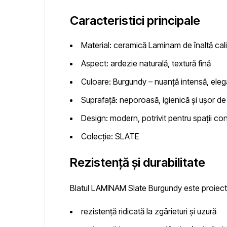
Caracteristici principale
Material:
ceramică Laminam de înaltă cali
Aspect:
ardezie naturală, textură fină
Culoare:
Burgundy – nuanță intensă, eleg
Suprafață:
neporoasă, igienică și ușor de
Design:
modern, potrivit pentru spații c
Colecție:
SLATE
Rezistență și durabilitate
Blatul
LAMINAM Slate Burgundy
este proiecta
rezistență ridicată la zgârieturi și uzură