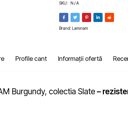
SKU:
N / A
Brand:
Laminam
re
Profile cant
Informații ofertă
Recen
M Burgundy, colectia Slate
– reziste