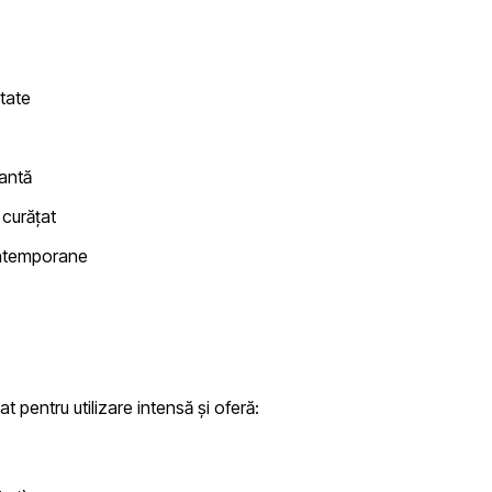
tate
antă
 curățat
ontemporane
t pentru utilizare intensă și oferă: