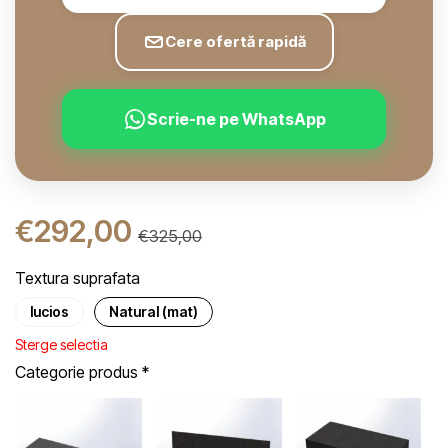
Cere ofertă rapidă
Scrie-ne pe WhatsApp
€
292,00
€
325,00
Textura suprafata
lucios
Natural (mat)
Sterge selectia
Categorie produs
*