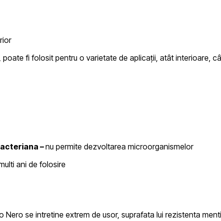
rior
 poate fi folosit pentru o varietate de aplicații, atât interioare, câ
bacteriana –
nu permite dezvoltarea microorganismelor
ulti ani de folosire
so Nero
se intretine extrem de usor, suprafata lui rezistenta men