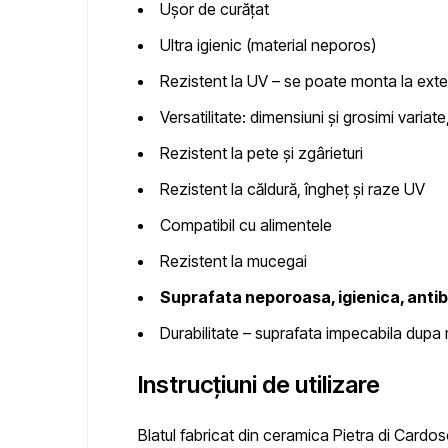
Ușor de curățat
Ultra igienic
(material neporos)
Rezistent la UV
– se poate monta la exte
Versatilitate
: dimensiuni și grosimi variate,
Rezistent la pete și zgârieturi
Rezistent la căldură, îngheț și raze UV
Compatibil cu alimentele
Rezistent la mucegai
Suprafata neporoasa, igienica, anti
Durabilitate – suprafata impecabila dupa m
Instrucțiuni de utilizare
Blatul fabricat din ceramica Pietra di Cardo