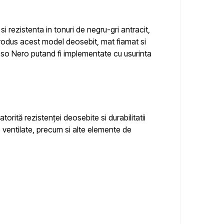
 rezistenta in tonuri de negru-gri antracit,
e produs acest model deosebit, mat fiamat si
doso Nero
putand fi implementate cu usurinta
torită rezistenței deosebite si durabilitatii
de ventilate, precum si alte elemente de