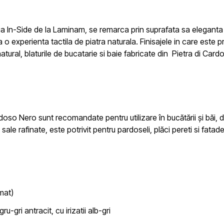
ia In-Side de la Laminam,
se remarca prin suprafata sa eleganta si
ra o experienta tactila de piatra naturala. Finisajele in care est
tural, blaturile de bucatarie si baie fabricate din
Pietra di Car
rdoso Nero
sunt recomandate pentru utilizare în bucătării și băi, da
ale rafinate, este potrivit pentru pardoseli, plăci pereti si fata
mat)
-gri antracit, cu irizatii alb-gri