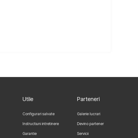
Utile
Parteneri
Configurari salvate
Galerie lucrari
Instructiuni intretinere
Devino partener
Garantie
Servicii