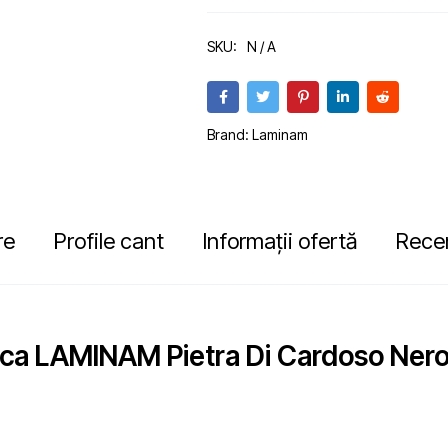
SKU:
N / A
Brand:
Laminam
re
Profile cant
Informații ofertă
Recen
ica LAMINAM Pietra Di Cardoso Nero 