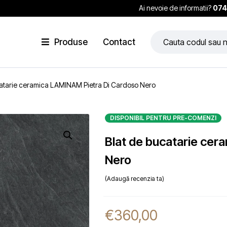
Ai nevoie de informatii?
074
Produse
Contact
catarie ceramica LAMINAM Pietra Di Cardoso Nero
DISPONIBIL PENTRU PRE-COMENZI
Blat de bucatarie ce
Nero
Adaugă recenzia ta
€
360,00