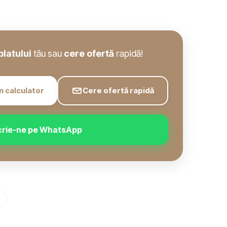
blatului
tău sau
cere ofertă
rapidă!
n calculator
Cere ofertă rapidă
crie-ne pe WhatsApp