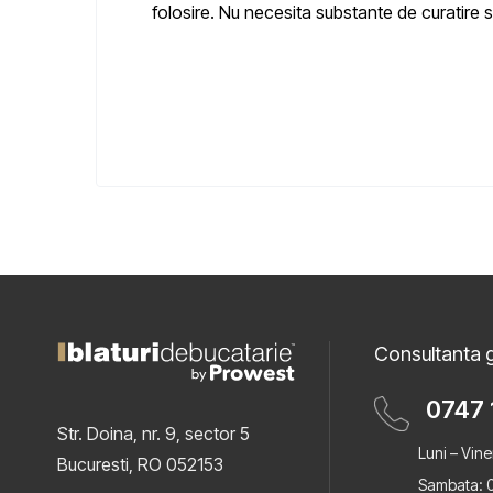
folosire. Nu necesita substante de curatire s
Consultanta g
0747 
Str. Doina, nr. 9, sector 5
Luni – Vine
Bucuresti, RO 052153
Sambata: 0