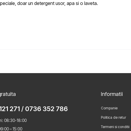
peciale, doar un detergent usor, apa si o laveta.
ratuita
Informatii
121 271
/
0736 352 786
Companie
Politica de retur
ri: 08:30-18:00
Termeni si conditii
9:00 – 15:00