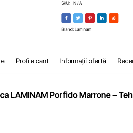
SKU:
N / A
Brand:
Laminam
re
Profile cant
Informații ofertă
Recen
ca LAMINAM Porfido Marrone – Tehno