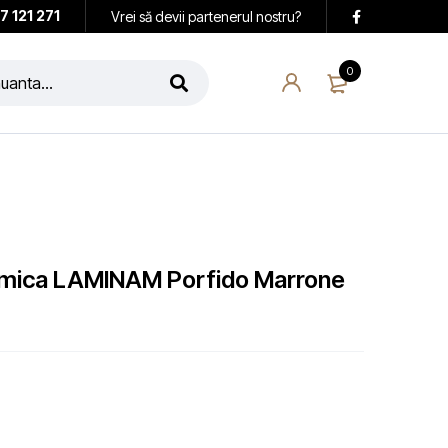
7 121 271
Vrei să devii partenerul nostru?
0
ramica LAMINAM Porfido Marrone