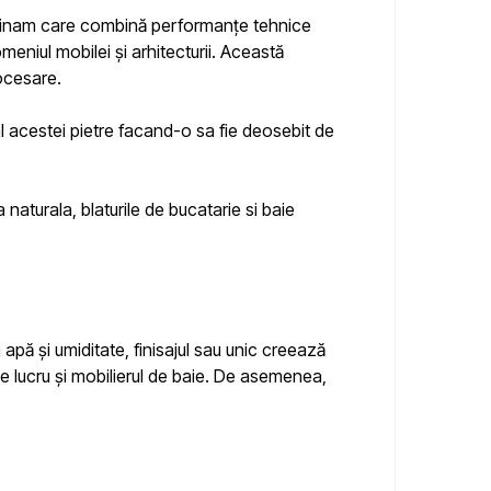
minam care combină performanțe tehnice
meniul mobilei și arhitecturii. Această
rocesare.
 al acestei pietre facand-o sa fie deosebit de
naturala, blaturile de bucatarie si baie
 apă și umiditate, finisajul sau unic creează
 de lucru și mobilierul de baie. De asemenea,