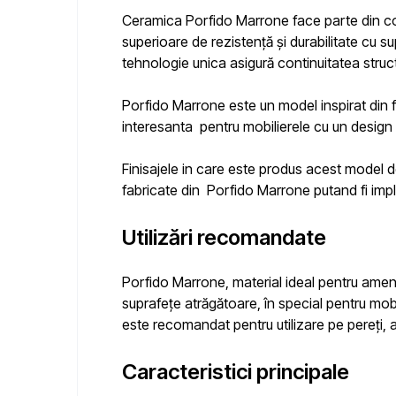
Ceramica Porfido Marrone face parte din co
superioare de rezistență și durabilitate cu s
tehnologie unica asigură continuitatea structu
Porfido Marrone
este un model inspirat din f
interesanta pentru mobilierele cu un desig
Finisajele in care este produs acest model de
fabricate din
Porfido Marrone
putand fi imp
Utilizări recomandate
Porfido Marrone
, material ideal pentru amena
suprafețe atrăgătoare, în special pentru mobil
este recomandat pentru utilizare pe pereți, atâ
Caracteristici principale