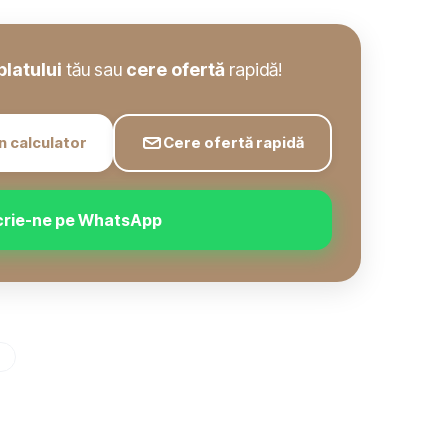
blatului
tău sau
cere ofertă
rapidă!
n calculator
Cere ofertă rapidă
crie-ne pe WhatsApp