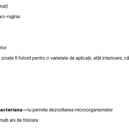
mat)
ro-ruginiu
rior
 poate fi folosit pentru o varietate de aplicații, atât interioare, câ
bacteriana –
nu permite dezvoltarea microorganismelor
ulti ani de folosire