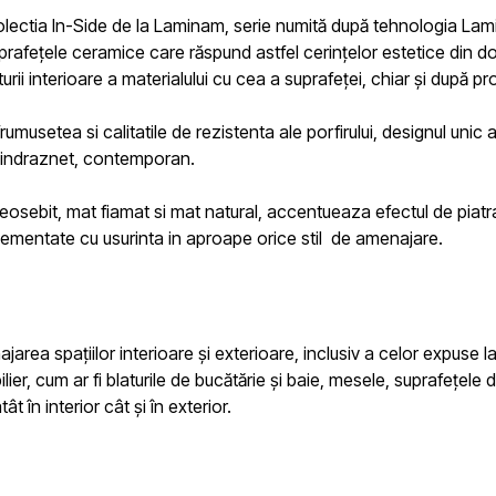
lectia In-Side de la Laminam,
serie numită după tehnologia La
uprafețele ceramice care răspund astfel cerințelor estetice din do
rii interioare a materialului cu cea a suprafeței, chiar și după p
rumusetea si calitatile de rezistenta ale porfirului, designul unic
n indraznet, contemporan.
osebit, mat fiamat si mat natural, accentueaza efectul de piatra 
lementate cu usurinta in aproape orice stil de amenajare.
jarea spațiilor interioare și exterioare, inclusiv a celor expuse la
ier, cum ar fi blaturile de bucătărie și baie, mesele, suprafețele
t în interior cât și în exterior.