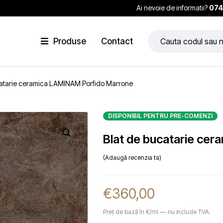
Ai nevoie de informatii?
074
Produse
Contact
catarie ceramica LAMINAM Porfido Marrone
DISPONIBIL PENTRU PRE-COMENZI
Blat de bucatarie ce
Adaugă recenzia ta
€
360,00
Preț de bază în €/ml — nu include TVA.