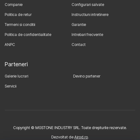
Companie
Configurari salvate
Politica de retur
Instructiuni intretinere
Termeni si conditii
Garantie
Politica de confidentialitate
Intrebari frecvente
ANPC
Contact
Parteneri
Galerie lucrari
Devino partener
Servicii
Copyright © MGSTONE INDUSTRY SRL. Toate drepturile rezervate.
Dezvoltat de
Airod.ro
.