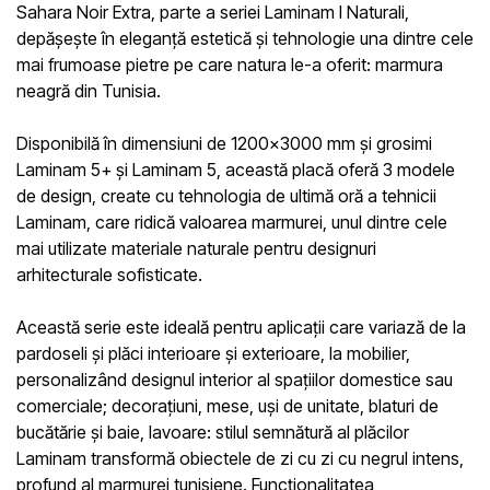
Sahara Noir Extra, parte a seriei Laminam I Naturali,
depășește în eleganță estetică și tehnologie una dintre cele
mai frumoase pietre pe care natura le-a oferit: marmura
neagră din Tunisia.
Disponibilă în dimensiuni de 1200×3000 mm și grosimi
Laminam 5+ și Laminam 5, această placă oferă 3 modele
de design, create cu tehnologia de ultimă oră a tehnicii
Laminam, care ridică valoarea marmurei, unul dintre cele
mai utilizate materiale naturale pentru designuri
arhitecturale sofisticate.
Această serie este ideală pentru aplicații care variază de la
pardoseli și plăci interioare și exterioare, la mobilier,
personalizând designul interior al spațiilor domestice sau
comerciale; decorațiuni, mese, uși de unitate, blaturi de
bucătărie și baie, lavoare: stilul semnătură al plăcilor
Laminam transformă obiectele de zi cu zi cu negrul intens,
profund al marmurei tunisiene. Funcționalitatea