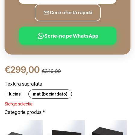
Cere ofertă rapidă
Scrie-ne pe WhatsApp
€
299,00
€
340,00
Textura suprafata
lucios
mat (bociardato)
Sterge selectia
Categorie produs
*