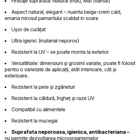
Finisaje suprafata:
Natural (mat), Mat (fiamat)
Aspect natural, elegant
– nuanta beige-crem cald,
emana mirosul pamantului scaldat in soare
Ușor de curățat
Ultra igienic
(material neporos)
Rezistent la UV
– se poate monta la exterior
Versatilitate
: dimensiuni și grosimi variate, poate fi folosit
pentru o varietate de aplicații, atât interioare, cât și
exterioare.
Rezistent la pete și zgârieturi
Rezistent la căldură, îngheț și raze UV
Compatibil cu alimentele
Rezistent la mucegai
Suprafata neporoasa, igienica, antibacteriana –
nu permite dezvoltarea microorganismelor