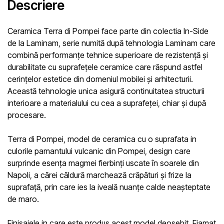
Descriere
Ceramica Terra di Pompei face parte din colectia In-Side
de la Laminam,
serie numită după tehnologia Laminam care
combină performanțe tehnice superioare de rezistență și
durabilitate cu suprafețele ceramice care răspund astfel
cerințelor estetice din domeniul mobilei și arhitecturii.
Această tehnologie unica asigură continuitatea structurii
interioare a materialului cu cea a suprafeței, chiar și după
procesare.
Terra di Pompei,
model de ceramica cu o suprafata in
culorile pamantului vulcanic din Pompei, design care
surprinde esența magmei fierbinți uscate în soarele din
Napoli, a cărei căldură marchează crăpături și frize la
suprafață, prin care ies la iveală nuanțe calde neașteptate
de maro
.
Finisajele in care este produs acest model deosebit,
Fiamat