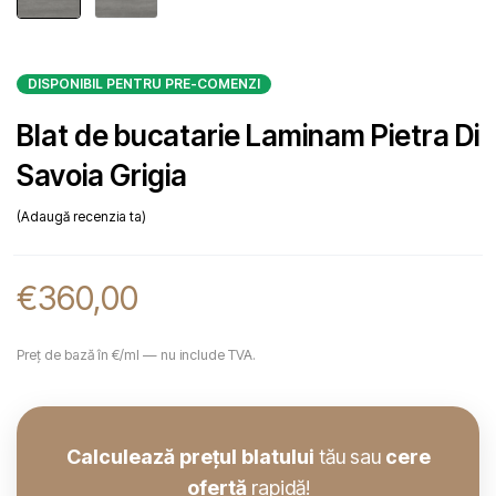
DISPONIBIL PENTRU PRE-COMENZI
Blat de bucatarie Laminam Pietra Di
Savoia Grigia
Adaugă recenzia ta
€
360,00
Preț de bază în €/ml — nu include TVA.
Calculează prețul blatului
tău sau
cere
ofertă
rapidă!