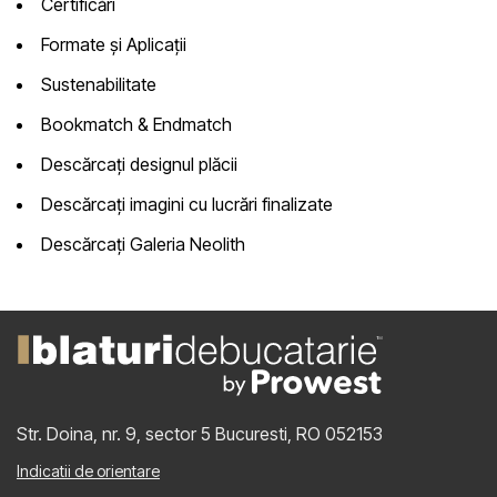
Certificări
Formate și Aplicații
Sustenabilitate
Bookmatch & Endmatch
Descărcați designul plăcii
Descărcați imagini cu lucrări finalizate
Descărcați Galeria Neolith
Str. Doina, nr. 9, sector 5
Bucuresti, RO 052153
Indicatii de orientare