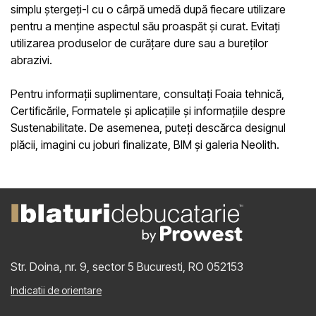
simplu ștergeți-l cu o cârpă umedă după fiecare utilizare
pentru a menține aspectul său proaspăt și curat. Evitați
utilizarea produselor de curățare dure sau a bureților
abrazivi.
Pentru informații suplimentare, consultați
Foaia tehnică
,
Certificările
,
Formatele și aplicațiile
și informațiile despre
Sustenabilitate
. De asemenea, puteți
descărca designul
plăcii
,
imagini cu joburi finalizate
,
BIM
și
galeria Neolith
.
Str. Doina, nr. 9, sector 5
Bucuresti, RO 052153
Indicatii de orientare