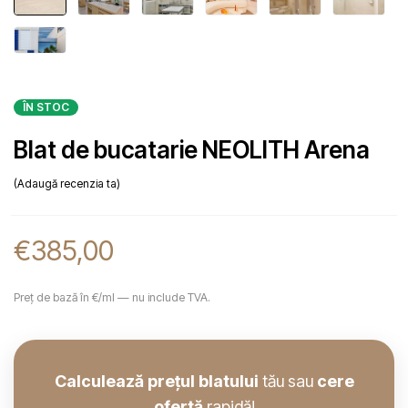
ÎN STOC
Blat de bucatarie NEOLITH Arena
Adaugă recenzia ta
€
385,00
Preț de bază în €/ml — nu include TVA.
Calculează prețul blatului
tău sau
cere
ofertă
rapidă!