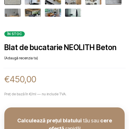
ÎN STOC
Blat de bucatarie NEOLITH Beton
Adaugă recenzia ta
€
450,00
Preț de bază în €/ml — nu include TVA.
Calculează prețul blatului
tău sau
cere
ofertă
rapidă!