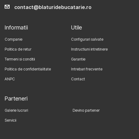
contact@blaturidebucatarie.ro
Informatii
Utile
Companie
Configurari salvate
Politica de retur
Instructiuni intretinere
Termeni si conditii
Garantie
Politica de confidentialitate
Intrebari frecvente
ANPC
Contact
Parteneri
Galerie lucrari
Devino partener
Servicii