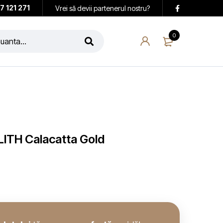
7 121 271
Vrei să devii partenerul nostru?
0
LITH Calacatta Gold