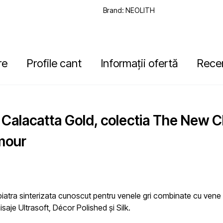
Brand:
NEOLITH
re
Profile cant
Informații ofertă
Recen
h Calacatta Gold, colectia The New 
amour
ra sinterizata cunoscut pentru venele gri combinate cu vene aurii
nisaje Ultrasoft, Décor Polished și Silk.