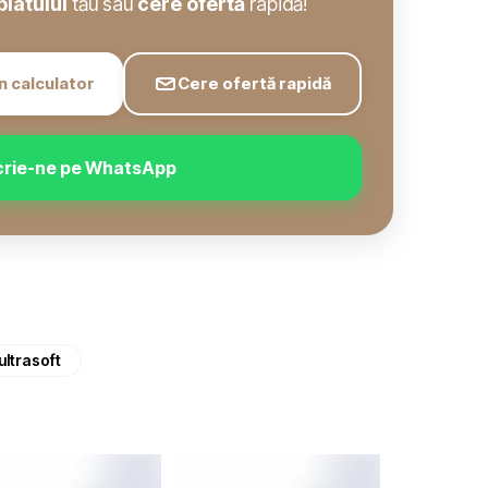
blatului
tău sau
cere ofertă
rapidă!
n calculator
Cere ofertă rapidă
crie-ne pe WhatsApp
ultrasoft