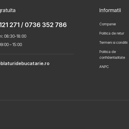
ratuita
Informatii
121 271
/
0736 352 786
Companie
Politica de retur
ri: 08:30-18:00
Termeni si conditii
9:00 – 15:00
Politica de
confidentialitate
blaturidebucatarie.ro
ANPC