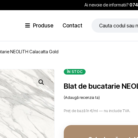
Ai nevoie de informatii?
074
Produse
Contact
atarie NEOLITH Calacatta Gold
ÎN STOC
Blat de bucatarie NEO
Adaugă recenzia ta
Preț de bază în €/ml — nu include TVA.