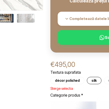
Calculează prețul 
Completează datele î
S
€
495,00
Textura suprafata
décor polished
silk
Sterge selectia
Categorie produs
*