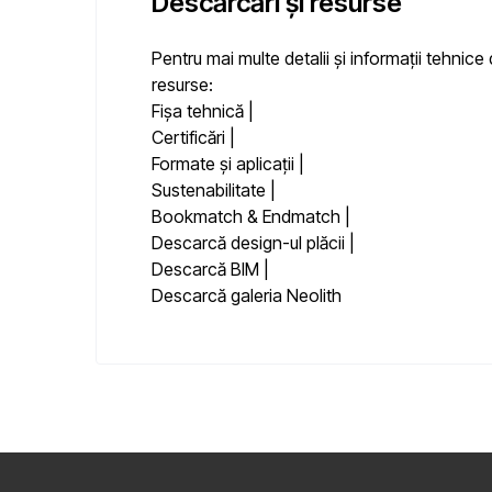
Descărcări și resurse
Pentru mai multe detalii și informații tehni
resurse:
Fișa tehnică
|
Certificări
|
Formate și aplicații
|
Sustenabilitate
|
Bookmatch & Endmatch
|
Descarcă design-ul plăcii
|
Descarcă BIM
|
Descarcă galeria Neolith