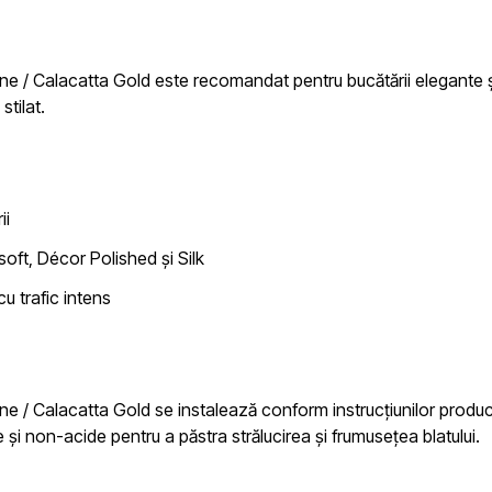
ne / Calacatta Gold este recomandat pentru bucătării elegante ș
stilat.
ii
asoft, Décor Polished și Silk
cu trafic intens
ne / Calacatta Gold se instalează conform instrucțiunilor produ
și non-acide pentru a păstra strălucirea și frumusețea blatului.