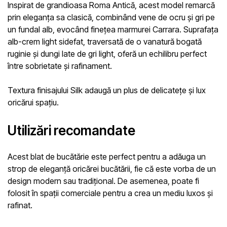
Inspirat de grandioasa Roma Antică, acest model remarcă
prin eleganța sa clasică, combinând vene de ocru și gri pe
un fundal alb, evocând finețea marmurei Carrara. Suprafața
alb-crem light sidefat, traversată de o vanatură bogată
ruginie și dungi late de gri light, oferă un echilibru perfect
între sobrietate și rafinament.
Textura finisajului
Silk
adaugă un plus de delicatețe și lux
oricărui spațiu.
Utilizări recomandate
Acest blat de bucătărie este perfect pentru a adăuga un
strop de eleganță oricărei bucătării, fie că este vorba de un
design modern sau tradițional. De asemenea, poate fi
folosit în spații comerciale pentru a crea un mediu luxos și
rafinat.