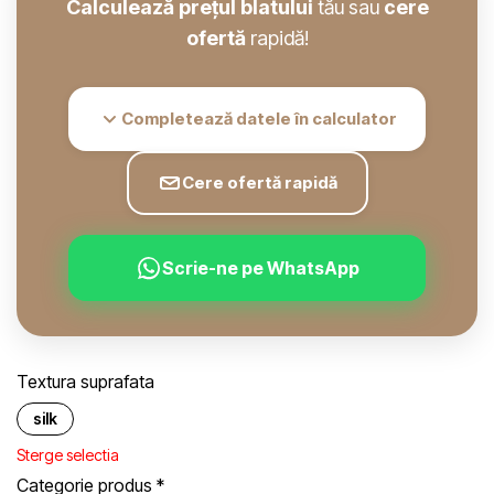
Calculează prețul blatului
tău sau
cere
ofertă
rapidă!
Completează datele în calculator
Cere ofertă rapidă
Scrie-ne pe WhatsApp
Textura suprafata
silk
Sterge selectia
Categorie produs
*