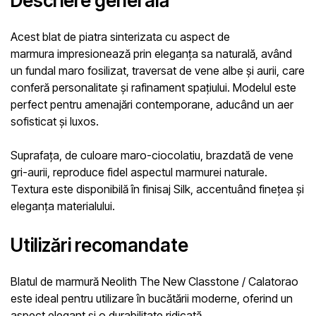
Descriere generală
Acest
blat de piatra sinterizata cu aspect de
marmura
impresionează prin eleganța sa naturală, având
un fundal maro fosilizat, traversat de vene albe și aurii, care
conferă personalitate și rafinament spațiului. Modelul este
perfect pentru amenajări contemporane, aducând un aer
sofisticat și luxos.
Suprafața, de culoare maro-ciocolatiu, brazdată de vene
gri-aurii, reproduce fidel aspectul marmurei naturale.
Textura este disponibilă în finisaj
Silk
, accentuând finețea și
eleganța materialului.
Utilizări recomandate
Blatul de marmură Neolith The New Classtone / Calatorao
este ideal pentru utilizare în bucătării moderne, oferind un
aspect elegant și o durabilitate ridicată.