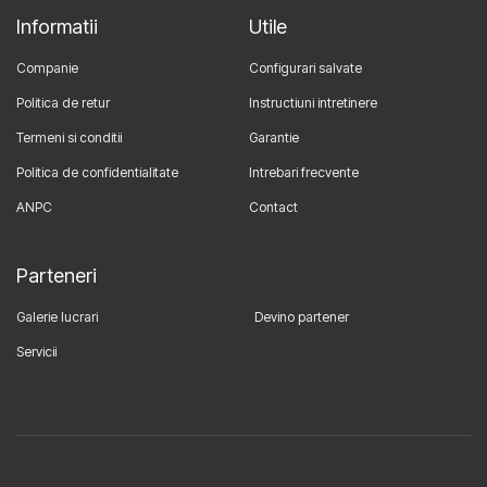
Informatii
Utile
Companie
Configurari salvate
Politica de retur
Instructiuni intretinere
Termeni si conditii
Garantie
Politica de confidentialitate
Intrebari frecvente
ANPC
Contact
Parteneri
Galerie lucrari
Devino partener
Servicii