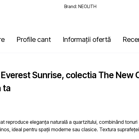
Brand:
NEOLITH
re
Profile cant
Informații ofertă
Recen
h Everest Sunrise, colectia The New 
 ta
blat reproduce eleganța naturală a quartzitului, combinând tonuri
minos
, ideal pentru spații moderne sau clasice. Textura suprafeței