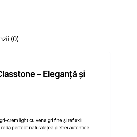
zii (0)
Classtone – Eleganță și
gri-crem light
cu
vene gri fine
și reflexii
 redă perfect naturalețea pietrei autentice.