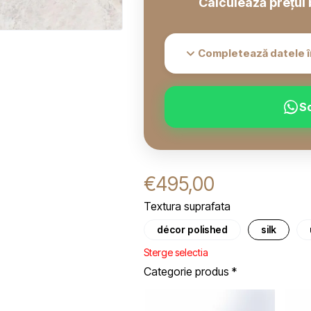
Calculează prețul 
Completează datele î
S
€
495,00
Textura suprafata
décor polished
silk
Sterge selectia
Categorie produs
*