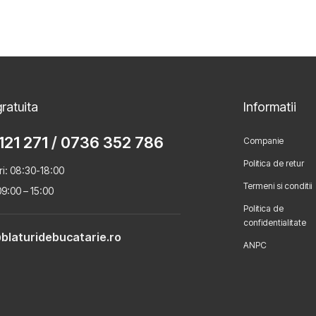
ratuita
Informatii
121 271
/
0736 352 786
Companie
Politica de retur
ri: 08:30-18:00
Termeni si conditii
9:00 – 15:00
Politica de
confidentialitate
blaturidebucatarie.ro
ANPC