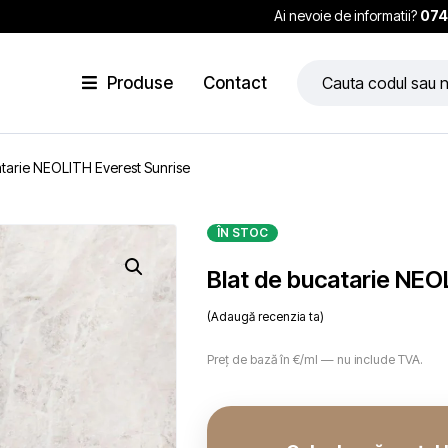
Ai nevoie de informatii?
074
Produse
Contact
atarie NEOLITH Everest Sunrise
ÎN STOC
Blat de bucatarie NEO
Adaugă recenzia ta
Preț de bază în €/ml — nu include TVA.