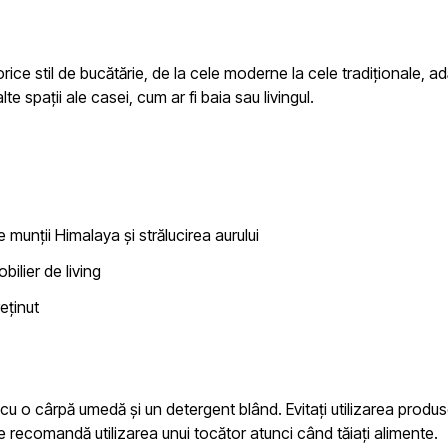
rice stil de bucătărie, de la cele moderne la cele tradiționale, 
e spații ale casei, cum ar fi baia sau livingul.
 munții Himalaya și strălucirea aurului
bilier de living
eținut
cu o cârpă umedă și un detergent blând. Evitați utilizarea produse
se recomandă utilizarea unui tocător atunci când tăiați alimente.