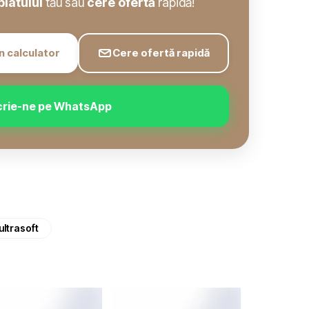
blatului
tău sau
cere ofertă
rapidă!
n calculator
Cere ofertă rapidă
crie-ne pe WhatsApp
ultrasoft