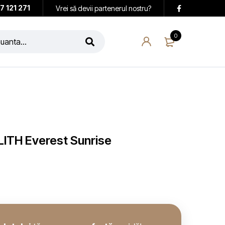
7 121 271
Vrei să devii partenerul nostru?
0
LITH Everest Sunrise