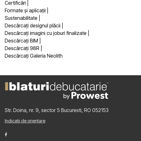
Certificări
|
Formate și aplicații
|
Sustenabilitate
|
Descărcați designul plăcii
|
Descărcați imagini cu joburi finalizate
|
Descărcați BIM
|
Descărcați 98R
|
Descărcați Galeria Neolith
Str. Doina, nr. 9, sector 5
Bucuresti, RO 052153
Indicatii de orientare