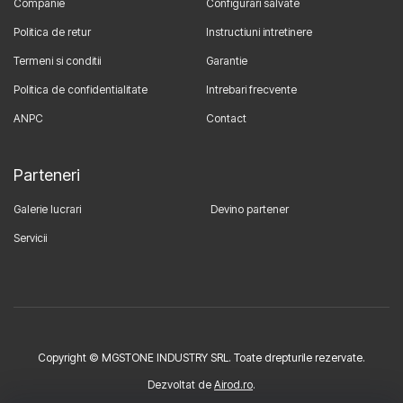
Companie
Configurari salvate
Politica de retur
Instructiuni intretinere
Termeni si conditii
Garantie
Politica de confidentialitate
Intrebari frecvente
ANPC
Contact
Parteneri
Galerie lucrari
Devino partener
Servicii
Copyright © MGSTONE INDUSTRY SRL. Toate drepturile rezervate.
Dezvoltat de
Airod.ro
.