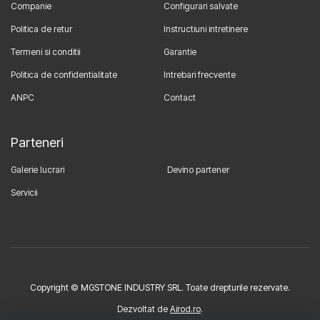
Companie
Configurari salvate
Politica de retur
Instructiuni intretinere
Termeni si conditii
Garantie
Politica de confidentialitate
Intrebari frecvente
ANPC
Contact
Parteneri
Galerie lucrari
Devino partener
Servicii
Copyright © MGSTONE INDUSTRY SRL. Toate drepturile rezervate.
Dezvoltat de
Airod.ro
.