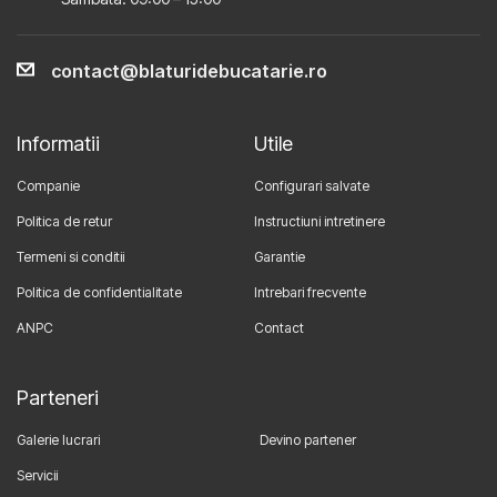
contact@blaturidebucatarie.ro
Informatii
Utile
Companie
Configurari salvate
Politica de retur
Instructiuni intretinere
Termeni si conditii
Garantie
Politica de confidentialitate
Intrebari frecvente
ANPC
Contact
Parteneri
Galerie lucrari
Devino partener
Servicii