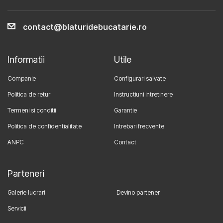
contact@blaturidebucatarie.ro
Informatii
Utile
Companie
Configurari salvate
Politica de retur
Instructiuni intretinere
Termeni si conditii
Garantie
Politica de confidentialitate
Intrebari frecvente
ANPC
Contact
Parteneri
Galerie lucrari
Devino partener
Servicii