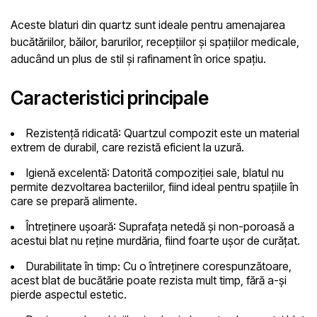
Aceste blaturi din quartz sunt ideale pentru amenajarea
bucătăriilor, băilor, barurilor, recepțiilor și spațiilor medicale,
aducând un plus de stil și rafinament în orice spațiu.
Caracteristici principale
Rezistență ridicată
: Quartzul compozit este un material
extrem de durabil, care rezistă eficient la uzură.
Igienă excelentă
: Datorită compoziției sale, blatul nu
permite dezvoltarea bacteriilor, fiind ideal pentru spațiile în
care se prepară alimente.
Întreținere ușoară
: Suprafața netedă și non-poroasă a
acestui blat nu reține murdăria, fiind foarte ușor de curățat.
Durabilitate în timp
: Cu o întreținere corespunzătoare,
acest blat de bucătărie poate rezista mult timp, fără a-și
pierde aspectul estetic.