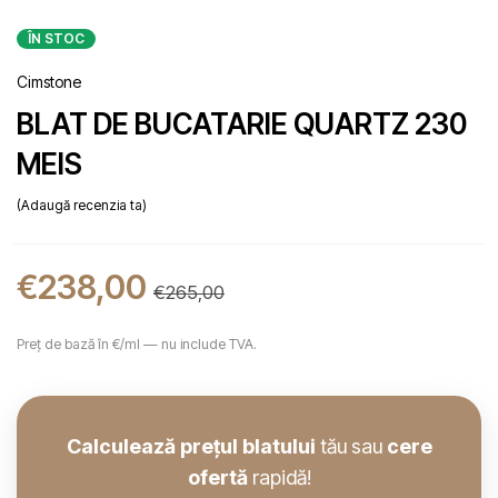
ÎN STOC
Cimstone
BLAT DE BUCATARIE QUARTZ 230
MEIS
Adaugă recenzia ta
€
238,00
€
265,00
Preț de bază în €/ml — nu include TVA.
Calculează prețul blatului
tău sau
cere
ofertă
rapidă!