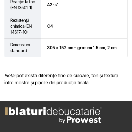
Reacție la foc
A2-s1
(EN 13501-1)
Rezistență
chimică (EN
C4
14617-10)
Dimensiuni
305 × 152 cm – grosimi 1.5 cm, 2 cm
standard
Notă:
pot exista diferențe fine de culoare, ton și textură
între mostre și plăcile din producția finală.