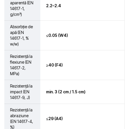
aparentă (EN
2.2–2.4
14617-1,
g/cm³)
Absorbție de
apă (EN
≤0.05 (W4)
14617-1, %
w/w)
Rezistență la
flexiune (EN
≥40 (F4)
14617-2,
MPa)
Rezistență la
impact (EN
min. 3 (2 cm / 1.5 cm)
14617-9, J)
Rezistență la
abraziune
≤29 (A4)
(EN 14617-4,
%)