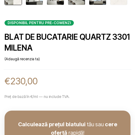
DISPONIBIL PENTRU PRE-COMENZI
BLAT DE BUCATARIE QUARTZ 3301
MILENA
Adaugă recenzia ta
€
230,00
Preț de bază în €/ml — nu include TVA.
Calculează prețul blatului
tău sau
cere
ofertă
rapidă!