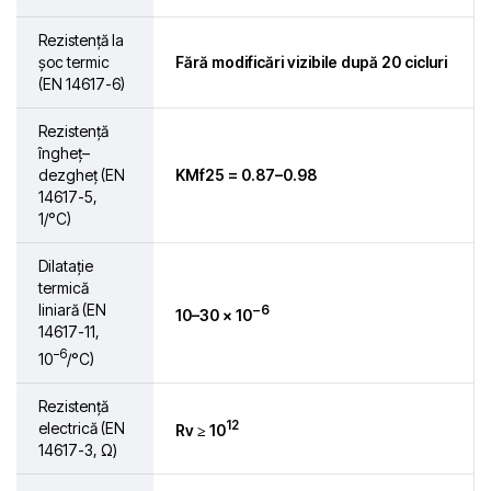
Rezistență la
șoc termic
Fără modificări vizibile după 20 cicluri
(EN 14617-6)
Rezistență
îngheț–
dezgheț (EN
KMf25 = 0.87–0.98
14617-5,
1/°C)
Dilatație
termică
liniară (EN
−6
10–30 × 10
14617-11,
−6
10
/°C)
Rezistență
12
electrică (EN
Rv ≥ 10
14617-3, Ω)