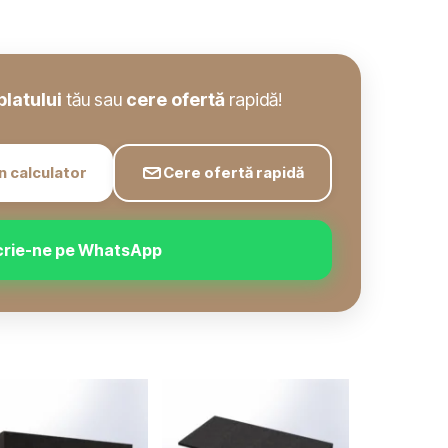
blatului
tău sau
cere ofertă
rapidă!
n calculator
Cere ofertă rapidă
crie-ne pe WhatsApp