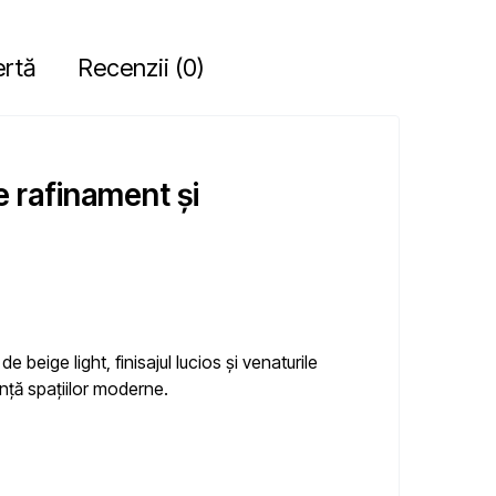
ertă
Recenzii (0)
rafinament și
eige light, finisajul lucios și venaturile
nță spațiilor moderne.