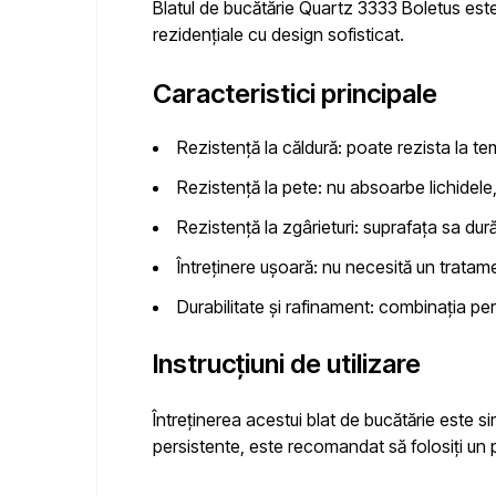
Blatul de bucătărie Quartz 3333 Boletus este
rezidențiale cu design sofisticat.
Caracteristici principale
Rezistență la căldură:
poate rezista la tem
Rezistență la pete:
nu absoarbe lichidele, 
Rezistență la zgârieturi:
suprafața sa dură
Întreținere ușoară:
nu necesită un tratamen
Durabilitate și rafinament:
combinația perfe
Instrucțiuni de utilizare
Întreținerea acestui blat de bucătărie este si
persistente, este recomandat să folosiți un 