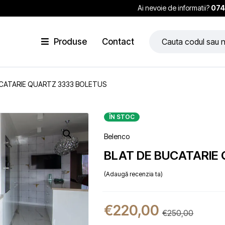
Ai nevoie de informatii?
074
Produse
Contact
UCATARIE QUARTZ 3333 BOLETUS
ÎN STOC
Belenco
BLAT DE BUCATARIE
Adaugă recenzia ta
€
220,00
€
250,00