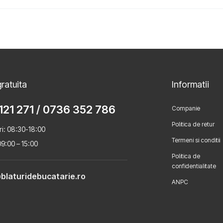
ratuita
Informatii
121 271
/
0736 352 786
Companie
Politica de retur
ri: 08:30-18:00
Termeni si conditii
9:00 – 15:00
Politica de
confidentialitate
blaturidebucatarie.ro
ANPC