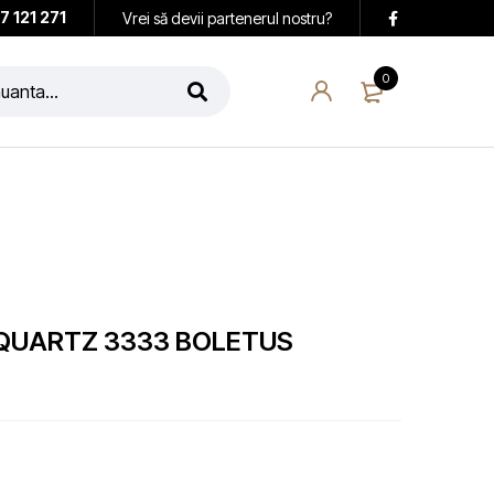
7 121 271
Vrei să devii partenerul nostru?
0
 QUARTZ 3333 BOLETUS