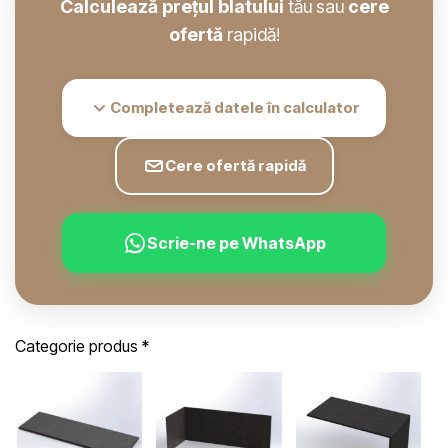
Calculează prețul blatului
tău sau
cere
ofertă
rapidă!
Completează datele în calculator
Cere ofertă rapidă
Scrie-ne pe WhatsApp
Categorie produs
*