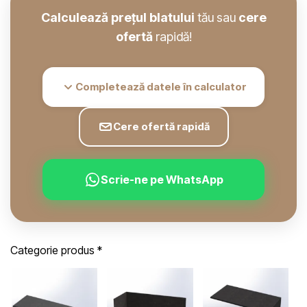
Calculează prețul blatului
tău sau
cere
ofertă
rapidă!
Completează datele în calculator
Cere ofertă rapidă
Scrie-ne pe WhatsApp
Categorie produs
*