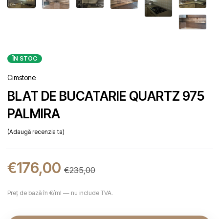
ÎN STOC
Cimstone
BLAT DE BUCATARIE QUARTZ 975
PALMIRA
Adaugă recenzia ta
€
176,00
€
235,00
Preț de bază în €/ml — nu include TVA.