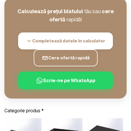
Calculează prețul blatului
tău sau
cere
ofertă
rapidă!
Completează datele în calculator
Cere ofertă rapidă
Scrie-ne pe WhatsApp
Categorie produs
*