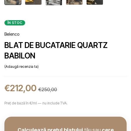
ÎN STOC
Belenco
BLAT DE BUCATARIE QUARTZ
BABILON
Adaugă recenzia ta
€
212,00
€
250,00
Preț de bază în €/ml — nu include TVA.
Calculează prețul blatului
tău sau
cere