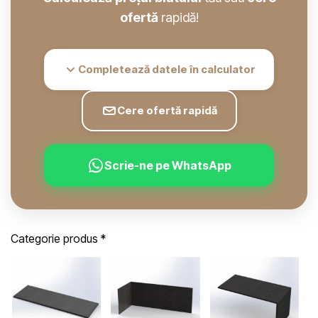
ofertă
rapidă!
Completează datele în calculator
Cere ofertă rapidă
Scrie-ne pe WhatsApp
Categorie produs
*