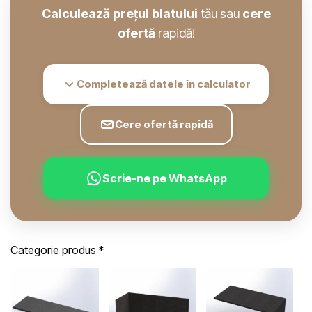
Calculează prețul blatului
tău sau
cere
ofertă
rapidă!
Completează datele în calculator
Cere ofertă rapidă
Scrie-ne pe WhatsApp
Categorie produs
*