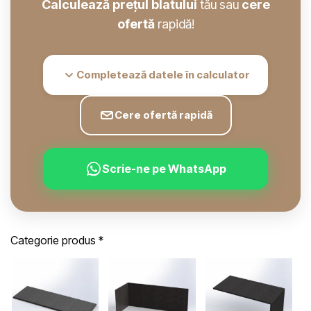
Calculează prețul blatului
tău sau
cere
ofertă
rapidă!
Completează datele în calculator
Cere ofertă rapidă
Scrie-ne pe WhatsApp
Categorie produs
*