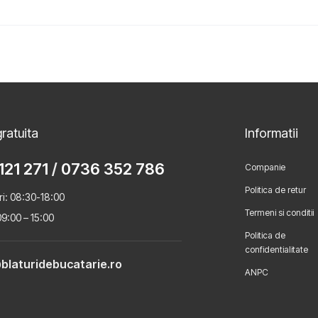
ratuita
Informatii
121 271
/
0736 352 786
Companie
Politica de retur
ri: 08:30-18:00
Termeni si conditii
9:00 – 15:00
Politica de
confidentialitate
blaturidebucatarie.ro
ANPC