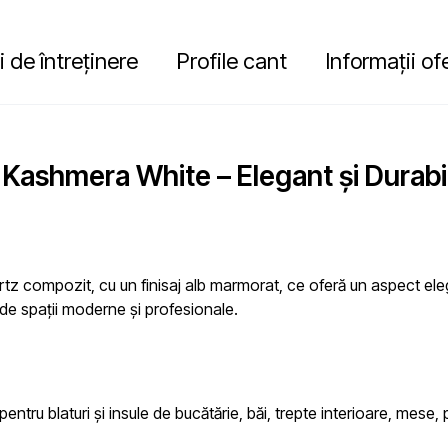
i de întreținere
Profile cant
Informații of
 Kashmera White – Elegant și Durabi
rtz compozit, cu un finisaj alb marmorat, ce oferă un aspect elega
te de spații moderne și profesionale.
entru blaturi și insule de bucătărie, băi, trepte interioare, mese,