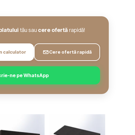
blatului
tău sau
cere ofertă
rapidă!
n calculator
Cere ofertă rapidă
crie-ne pe WhatsApp