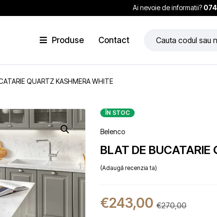
Ai nevoie de informatii?
074
Produse
Contact
UCATARIE QUARTZ KASHMERA WHITE
ÎN STOC
Belenco
BLAT DE BUCATARIE
Adaugă recenzia ta
€
243,00
€
270,00