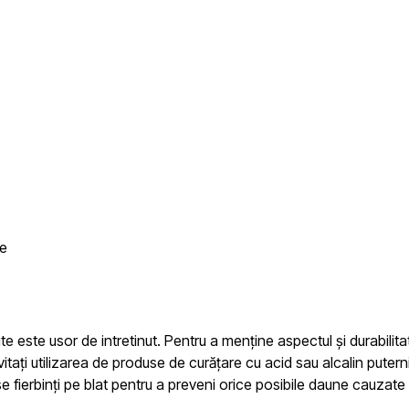
te
e este usor de intretinut. Pentru a menține aspectul și durabili
itați utilizarea de produse de curățare cu acid sau alcalin put
e fierbinți pe blat pentru a preveni orice posibile daune cauzate