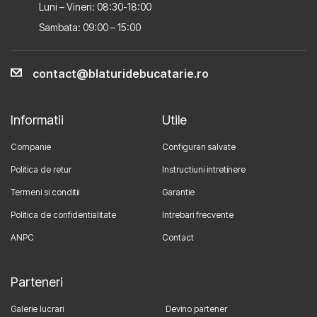
Luni – Vineri: 08:30-18:00
Sambata: 09:00 – 15:00
contact@blaturidebucatarie.ro
Informatii
Utile
Companie
Configurari salvate
Politica de retur
Instructiuni intretinere
Termeni si conditii
Garantie
Politica de confidentialitate
Intrebari frecvente
ANPC
Contact
Parteneri
Galerie lucrari
Devino partener