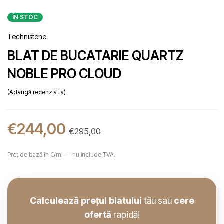
ÎN STOC
Technistone
BLAT DE BUCATARIE QUARTZ
NOBLE PRO CLOUD
Adaugă recenzia ta
€
244,00
€
295,00
Preț de bază în €/ml — nu include TVA.
Calculează prețul blatului
tău sau
cere
ofertă
rapidă!