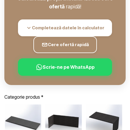
ofertă
rapidă!
Completează datele în calculator
Cere ofertă rapidă
Scrie-ne pe WhatsApp
Categorie produs
*