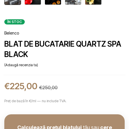
ÎN STOC
Belenco
BLAT DE BUCATARIE QUARTZ SPA
BLACK
Adaugă recenzia ta
€
225,00
€
250,00
Preț de bază în €/ml — nu include TVA.
Calculează prețul blatului
tău sau
cere