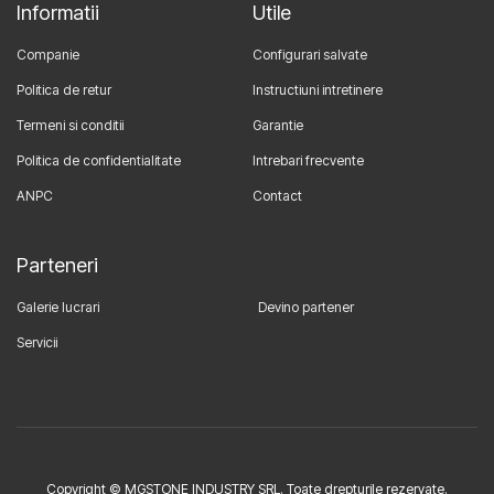
Informatii
Utile
Companie
Configurari salvate
Politica de retur
Instructiuni intretinere
Termeni si conditii
Garantie
Politica de confidentialitate
Intrebari frecvente
ANPC
Contact
Parteneri
Galerie lucrari
Devino partener
Servicii
Copyright © MGSTONE INDUSTRY SRL. Toate drepturile rezervate.