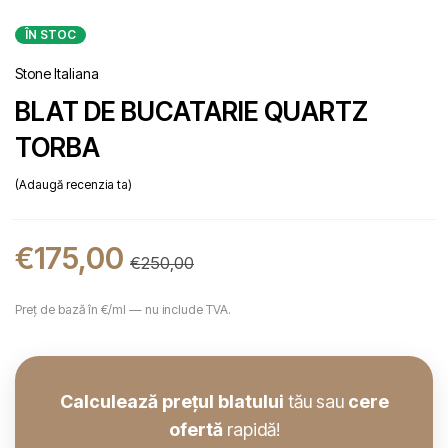
ÎN STOC
Stone Italiana
BLAT DE BUCATARIE QUARTZ
TORBA
Adaugă recenzia ta
€
175,00
€
250,00
Preț de bază în €/ml — nu include TVA.
Calculează prețul blatului
tău sau
cere
ofertă
rapidă!