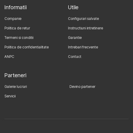
Informatii
Utile
Companie
Configurari salvate
Politica de retur
Instructiuni intretinere
Termeni si conditii
Garantie
Politica de confidentialitate
Intrebari frecvente
ANPC
Contact
Parteneri
Galerie lucrari
Devino partener
Servicii