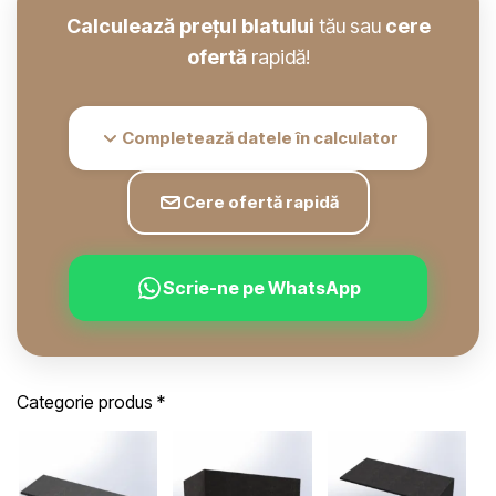
Calculează prețul blatului
tău sau
cere
ofertă
rapidă!
Completează datele în calculator
Cere ofertă rapidă
Scrie-ne pe WhatsApp
Categorie produs
*