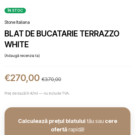
ÎN STOC
Stone Italiana
BLAT DE BUCATARIE TERRAZZO
WHITE
Adaugă recenzia ta
€
270,00
€
370,00
Preț de bază în €/ml — nu include TVA.
Calculează prețul blatului
tău sau
cere
ofertă
rapidă!