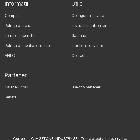
Informatii
Utile
Companie
Configurari salvate
Politica de retur
Instructiuni intretinere
Termeni si conditii
Garantie
Politica de confidentialitate
Intrebari frecvente
ANPC
Contact
Parteneri
Galerie lucrari
Devino partener
Servicii
Copyright © MGSTONE INDUSTRY SRL. Toate drepturile rezervate.