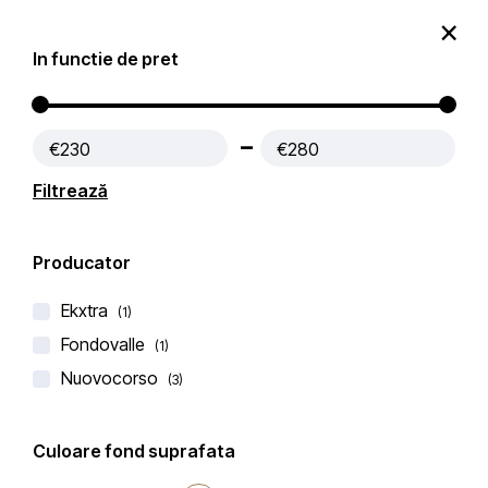
0
In functie de pret
Produse
Contact
€230
€280
Prima pagină
Blaturi Bucatarie CERAMICA
Filtrează
Filtre active:
Negru
Producator
Filtru
Popularitate
Filtrează după
Ekxtra
(1)
Fondovalle
(1)
Nuovocorso
(3)
-5%
Culoare fond suprafata