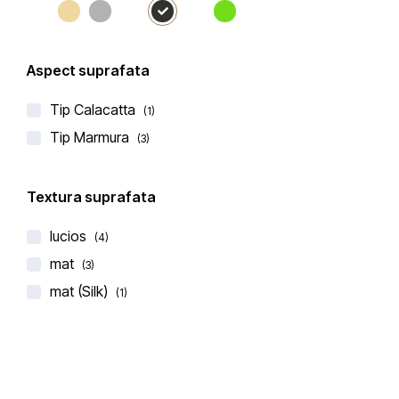
Aspect suprafata
Tip Calacatta
(1)
Tip Marmura
BLAT DE BUCATARIE CERAMICA MARQUINA BLACK
(3)
€
247,00
–
€
257,00
Textura suprafata
(0 recenzii)
lucios
(4)
mat
(3)
mat (Silk)
(1)
-12%