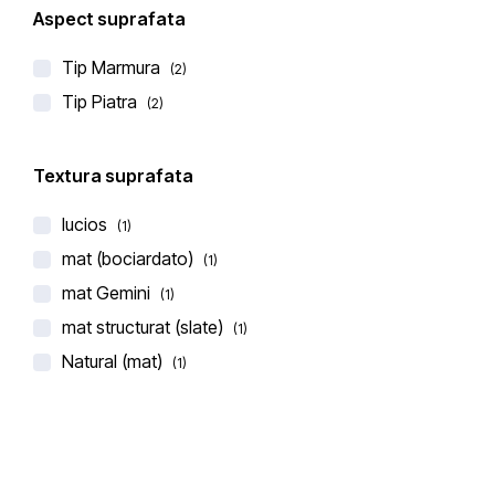
Aspect suprafata
Tip Marmura
(2)
Tip Piatra
(2)
BLAT DE BUCATARIE CERAMICA LAMINAM MUSCHIO
Textura suprafata
€
360,00
lucios
(1)
(0 recenzii)
mat (bociardato)
(1)
mat Gemini
(1)
mat structurat (slate)
(1)
Natural (mat)
(1)