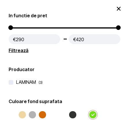
0
In functie de pret
Produse
Contact
€290
€420
Prima pagină
Blaturi Bucatarie LAMINAM
Filtrează
Filtre active:
Verde
Producator
Filtru
Popularitate
Filtrează după
LAMINAM
(3)
Culoare fond suprafata