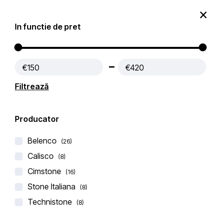
0
In functie de pret
Produse
Contact
€150
€420
Prima pagină
Blaturi Bucatarie QUARTZ
Filtrează
Filtre active:
Alb
Producator
Filtru
Popularitate
Filtrează după
Belenco
(26)
Calisco
(8)
Cimstone
(16)
Stone Italiana
(8)
-14%
Technistone
(8)