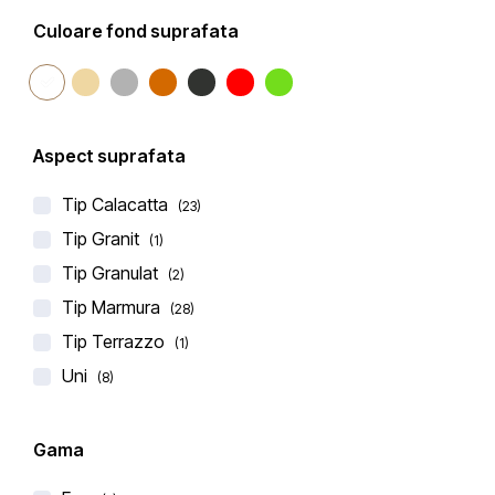
Culoare fond suprafata
Aspect suprafata
Belenco
BLAT DE BUCATARIE QUARTZ PANTHEON
Tip Calacatta
(23)
€
296,00
Tip Granit
€
345,00
(1)
Tip Granulat
(1 recenzie)
(2)
Evaluat
Tip Marmura
(28)
4.00
la
din 5
Tip Terrazzo
(1)
Uni
(8)
Gama
-10%