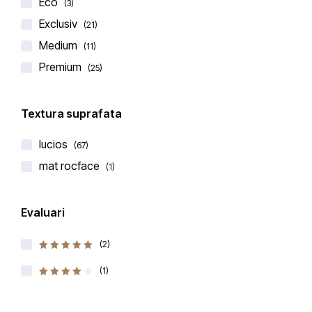
Eco
(3)
Exclusiv
(21)
Medium
(11)
Premium
(25)
Belenco
Textura suprafata
BLAT DE BUCATARIE QUARTZ 2123 PERLA WHITE
lucios
(67)
€
243,00
€
270,00
mat rocface
(1)
(1 recenzie)
Evaluat la
5.00
Evaluari
din
5
(2)
5
Evaluat la
din 5
(1)
Evaluat la
4
din 5
-15%