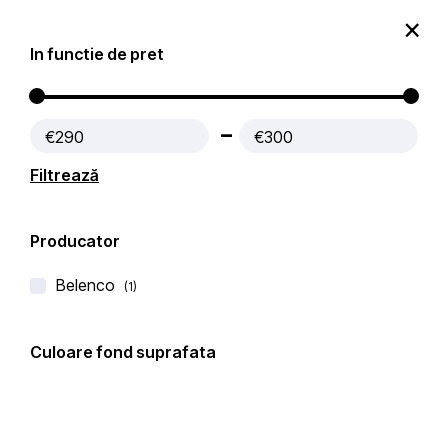
0
In functie de pret
Produse
Contact
€290
€300
Prima pagină
Blaturi Bucatarie QUARTZ
Filtrează
Filtre active:
Evaluat la 4 din 5
Producator
Filtru
Popularitate
Filtrează după
Belenco
(1)
Culoare fond suprafata
-14%