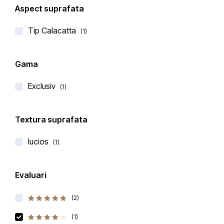
Aspect suprafata
Tip Calacatta
(1)
Gama
Belenco
Exclusiv
BLAT DE BUCATARIE QUARTZ PANTHEON
(1)
€
296,00
€
345,00
Textura suprafata
(1 recenzie)
Evaluat
lucios
(1)
4.00
la
din 5
Evaluari
(2)
5
Evaluat la
din 5
(1)